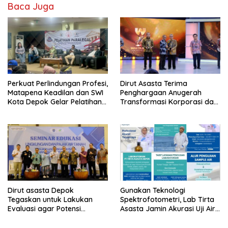
Baca Juga
Perkuat Perlindungan Profesi,
Dirut Asasta Terima
Matapena Keadilan dan SWI
Penghargaan Anugerah
Kota Depok Gelar Pelatihan
Transformasi Korporasi dan
Paralegal
Tata Kelola BUMD Menuju IPO
Dirut asasta Depok
Gunakan Teknologi
Tegaskan untuk Lakukan
Spektrofotometri, Lab Tirta
Evaluasi agar Potensi
Asasta Jamin Akurasi Uji Air
Gangguan Diantisipasi Lebih
Sumur Hingga Air Minum
Dini