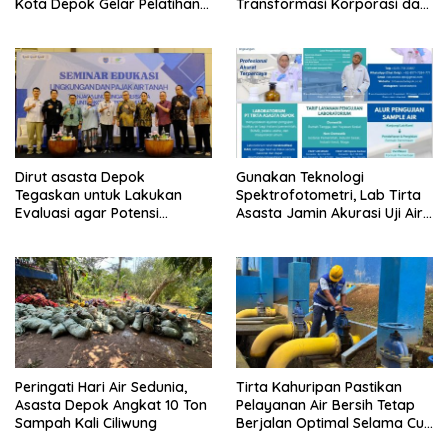
Kota Depok Gelar Pelatihan
Transformasi Korporasi dan
Paralegal
Tata Kelola BUMD Menuju IPO
Dirut asasta Depok
Gunakan Teknologi
Tegaskan untuk Lakukan
Spektrofotometri, Lab Tirta
Evaluasi agar Potensi
Asasta Jamin Akurasi Uji Air
Gangguan Diantisipasi Lebih
Sumur Hingga Air Minum
Dini
Peringati Hari Air Sedunia,
Tirta Kahuripan Pastikan
Asasta Depok Angkat 10 Ton
Pelayanan Air Bersih Tetap
Sampah Kali Ciliwung
Berjalan Optimal Selama Cuti
Bersama