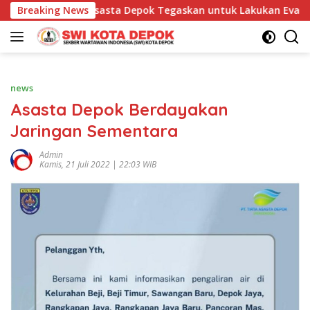
Langsung
Dirut asasta Depok Tegaskan untuk Lakukan Evaluasi agar Po
Breaking News
ke
konten
news
Asasta Depok Berdayakan
Jaringan Sementara
Admin
Kamis, 21 Juli 2022 | 22:03 WIB