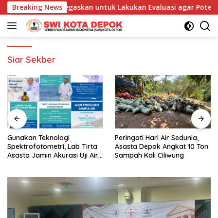
Langsung
asta Depok Tegaskan untuk Lakukan Evaluasi agar Potensi Gangg
Breaking News
ke
konten
Siar Sekber
Gunakan Teknologi
Peringati Hari Air Sedunia,
Spektrofotometri, Lab Tirta
Asasta Depok Angkat 10 Ton
Asasta Jamin Akurasi Uji Air
Sampah Kali Ciliwung
Sumur Hingga Air Minum