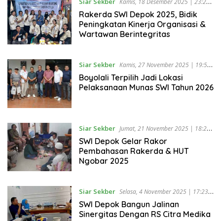
Siar Sekber
Kamis, 18 Desember 2025 | 23:27
WIB
Rakerda SWI Depok 2025, Bidik
Peningkatan Kinerja Organisasi &
Wartawan Berintegritas
Siar Sekber
Kamis, 27 November 2025 | 19:55
WIB
Boyolali Terpilih Jadi Lokasi
Pelaksanaan Munas SWI Tahun 2026
Siar Sekber
Jumat, 21 November 2025 | 18:27
WIB
SWI Depok Gelar Rakor
Pembahasan Rakerda & HUT
Ngobar 2025
Siar Sekber
Selasa, 4 November 2025 | 17:23
WIB
SWI Depok Bangun Jalinan
Sinergitas Dengan RS Citra Medika