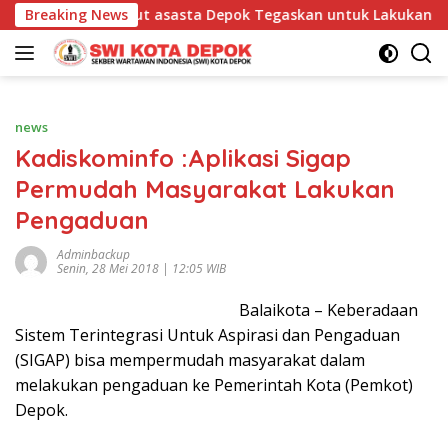
Langsung
Breaking News
Dirut asasta Depok Tegaskan untuk Lakukan Evaluasi ag
ke
konten
news
Kadiskominfo :Aplikasi Sigap
Permudah Masyarakat Lakukan
Pengaduan
Adminbackup
Senin, 28 Mei 2018 | 12:05 WIB
Balaikota – Keberadaan
Sistem Terintegrasi Untuk Aspirasi dan Pengaduan
(SIGAP) bisa mempermudah masyarakat dalam
melakukan pengaduan ke Pemerintah Kota (Pemkot)
Depok.