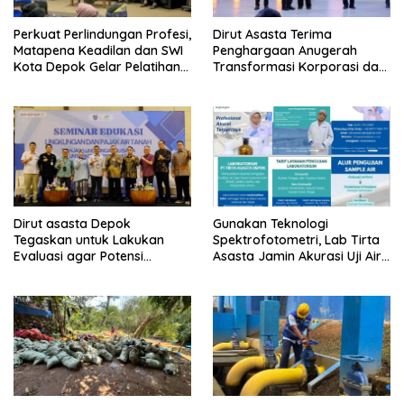
Perkuat Perlindungan Profesi,
Dirut Asasta Terima
Matapena Keadilan dan SWI
Penghargaan Anugerah
Kota Depok Gelar Pelatihan
Transformasi Korporasi dan
Paralegal
Tata Kelola BUMD Menuju IPO
Dirut asasta Depok
Gunakan Teknologi
Tegaskan untuk Lakukan
Spektrofotometri, Lab Tirta
Evaluasi agar Potensi
Asasta Jamin Akurasi Uji Air
Gangguan Diantisipasi Lebih
Sumur Hingga Air Minum
Dini