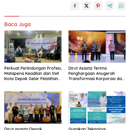
Baca Juga
Perkuat Perlindungan Profesi,
Dirut Asasta Terima
Matapena Keadilan dan SWI
Penghargaan Anugerah
Kota Depok Gelar Pelatihan
Transformasi Korporasi dan
Paralegal
Tata Kelola BUMD Menuju IPO
Dirut asasta Depok
Gunakan Teknologi