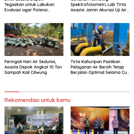
Tegaskan untuk Lakukan
Spektrofotometri, Lab Tirta
Evaluasi agar Potensi
Asasta Jamin Akurasi Uji Air
Gangguan Diantisipasi Lebih
Sumur Hingga Air Minum
Dini
Peringati Hari Air Sedunia,
Tirta Kahuripan Pastikan
Asasta Depok Angkat 10 Ton
Pelayanan Air Bersih Tetap
Sampah Kali Ciliwung
Berjalan Optimal Selama Cuti
Bersama
Rekomendasi untuk kamu