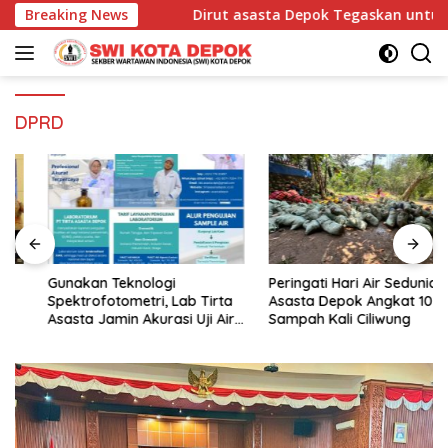
Langsung
MD Menuju IPO
Breaking News
Dirut asasta Depok Tegaskan untuk Laku
ke
konten
DPRD
Gunakan Teknologi
Peringati Hari Air Sedunia,
Spektrofotometri, Lab Tirta
Asasta Depok Angkat 10 Ton
Asasta Jamin Akurasi Uji Air
Sampah Kali Ciliwung
Sumur Hingga Air Minum