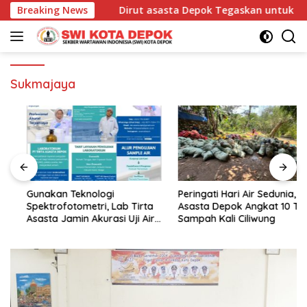
Langsung
 Menuju IPO
Breaking News
Dirut asasta Depok Tegaskan untuk Lakukan
ke
konten
Sukmajaya
Gunakan Teknologi
Peringati Hari Air Sedunia,
Spektrofotometri, Lab Tirta
Asasta Depok Angkat 10 Ton
Asasta Jamin Akurasi Uji Air
Sampah Kali Ciliwung
Sumur Hingga Air Minum