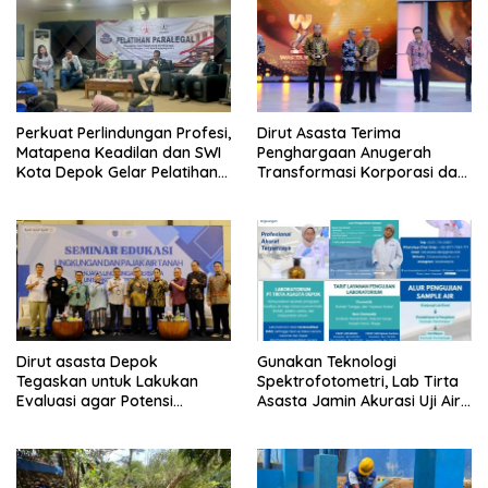
Perkuat Perlindungan Profesi,
Dirut Asasta Terima
Matapena Keadilan dan SWI
Penghargaan Anugerah
Kota Depok Gelar Pelatihan
Transformasi Korporasi dan
Paralegal
Tata Kelola BUMD Menuju IPO
Dirut asasta Depok
Gunakan Teknologi
Tegaskan untuk Lakukan
Spektrofotometri, Lab Tirta
Evaluasi agar Potensi
Asasta Jamin Akurasi Uji Air
Gangguan Diantisipasi Lebih
Sumur Hingga Air Minum
Dini