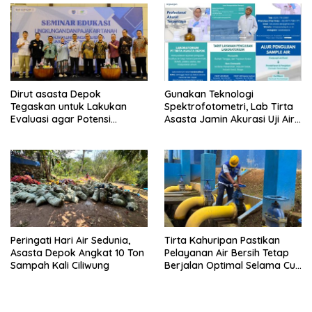
Dirut asasta Depok
Gunakan Teknologi
Tegaskan untuk Lakukan
Spektrofotometri, Lab Tirta
Evaluasi agar Potensi
Asasta Jamin Akurasi Uji Air
Gangguan Diantisipasi Lebih
Sumur Hingga Air Minum
Dini
Peringati Hari Air Sedunia,
Tirta Kahuripan Pastikan
Asasta Depok Angkat 10 Ton
Pelayanan Air Bersih Tetap
Sampah Kali Ciliwung
Berjalan Optimal Selama Cuti
Bersama