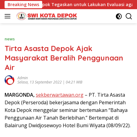
Langsung
t asasta Depok Tegaskan untuk Lakukan Evaluasi agar Potensi G
Breaking News
ke
konten
news
Tirta Asasta Depok Ajak
Masyarakat Beralih Penggunaan
Air
Admin
Selasa, 13 September 2022 | 04:21 WIB
MARGONDA,
sekberwartawan.org
– PT. Tirta Asasta
Depok (Perseroda) bekerjasama dengan Pemerintah
Kota Depok menggelar seminar bertemakan “Bahaya
Penggunaan Air Tanah Berlebihan.” Bertempat di
Balairung Dwidjosewoyo Hotel Bumi Wiyata (08/09/22).