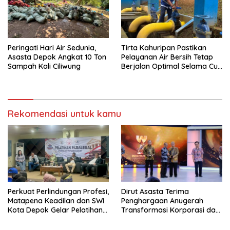
Peringati Hari Air Sedunia,
Tirta Kahuripan Pastikan
Asasta Depok Angkat 10 Ton
Pelayanan Air Bersih Tetap
Sampah Kali Ciliwung
Berjalan Optimal Selama Cuti
Bersama
Rekomendasi untuk kamu
Perkuat Perlindungan Profesi,
Dirut Asasta Terima
Matapena Keadilan dan SWI
Penghargaan Anugerah
Kota Depok Gelar Pelatihan
Transformasi Korporasi dan
Paralegal
Tata Kelola BUMD Menuju IPO