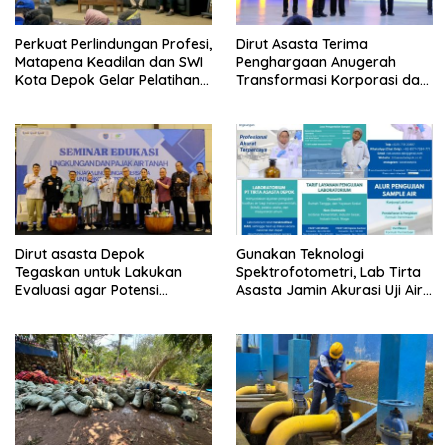
Perkuat Perlindungan Profesi,
Dirut Asasta Terima
Matapena Keadilan dan SWI
Penghargaan Anugerah
Kota Depok Gelar Pelatihan
Transformasi Korporasi dan
Paralegal
Tata Kelola BUMD Menuju IPO
Dirut asasta Depok
Gunakan Teknologi
Tegaskan untuk Lakukan
Spektrofotometri, Lab Tirta
Evaluasi agar Potensi
Asasta Jamin Akurasi Uji Air
Gangguan Diantisipasi Lebih
Sumur Hingga Air Minum
Dini