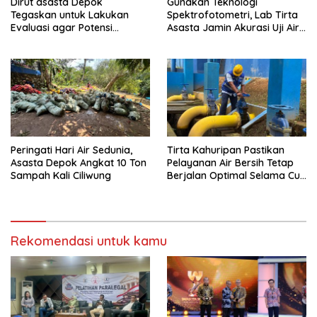
Dirut asasta Depok
Gunakan Teknologi
Tegaskan untuk Lakukan
Spektrofotometri, Lab Tirta
Evaluasi agar Potensi
Asasta Jamin Akurasi Uji Air
Gangguan Diantisipasi Lebih
Sumur Hingga Air Minum
Dini
Peringati Hari Air Sedunia,
Tirta Kahuripan Pastikan
Asasta Depok Angkat 10 Ton
Pelayanan Air Bersih Tetap
Sampah Kali Ciliwung
Berjalan Optimal Selama Cuti
Bersama
Rekomendasi untuk kamu