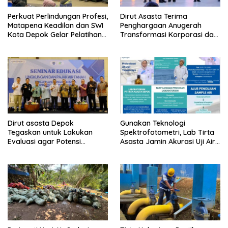
Perkuat Perlindungan Profesi,
Dirut Asasta Terima
Matapena Keadilan dan SWI
Penghargaan Anugerah
Kota Depok Gelar Pelatihan
Transformasi Korporasi dan
Paralegal
Tata Kelola BUMD Menuju IPO
Dirut asasta Depok
Gunakan Teknologi
Tegaskan untuk Lakukan
Spektrofotometri, Lab Tirta
Evaluasi agar Potensi
Asasta Jamin Akurasi Uji Air
Gangguan Diantisipasi Lebih
Sumur Hingga Air Minum
Dini