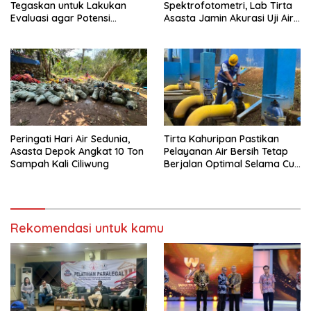
Tegaskan untuk Lakukan
Spektrofotometri, Lab Tirta
Evaluasi agar Potensi
Asasta Jamin Akurasi Uji Air
Gangguan Diantisipasi Lebih
Sumur Hingga Air Minum
Dini
Peringati Hari Air Sedunia,
Tirta Kahuripan Pastikan
Asasta Depok Angkat 10 Ton
Pelayanan Air Bersih Tetap
Sampah Kali Ciliwung
Berjalan Optimal Selama Cuti
Bersama
Rekomendasi untuk kamu