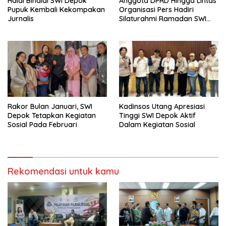
Halal Bihalal SWI Depok
Anggota DPRD Hingga Lintas
Pupuk Kembali Kekompakan
Organisasi Pers Hadiri
Jurnalis
Silaturahmi Ramadan SWI
Depok
Rakor Bulan Januari, SWI
Kadinsos Utang Apresiasi
Depok Tetapkan Kegiatan
Tinggi SWI Depok Aktif
Sosial Pada Februari
Dalam Kegiatan Sosial
Rekomendasi untuk kamu