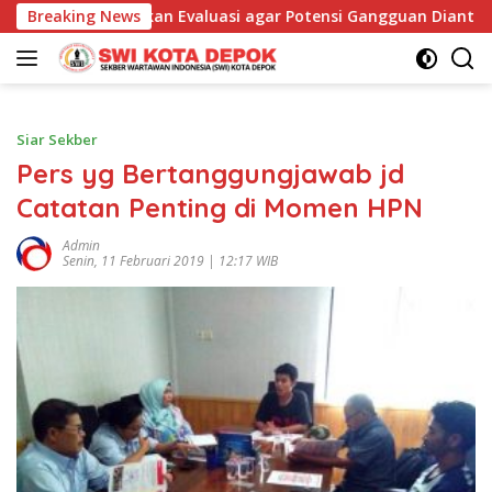
Langsung
ntuk Lakukan Evaluasi agar Potensi Gangguan Diantisipasi Lebi
Breaking News
ke
konten
Siar Sekber
Pers yg Bertanggungjawab jd
Catatan Penting di Momen HPN
Admin
Senin, 11 Februari 2019 | 12:17 WIB