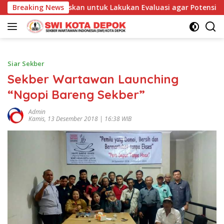
Langsung
epok Tegaskan untuk Lakukan Evaluasi agar Potensi Gangguan D
Breaking News
ke
konten
Siar Sekber
Sekber Wartawan Launching
“Ngopi Bareng Sekber”
Admin
Kamis, 13 Desember 2018 | 16:38 WIB