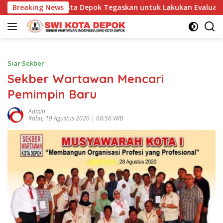
Langsung
Dirut asasta Depok Tegaskan untuk Lakukan Evaluasi agar Pote
Breaking News
ke
konten
Siar Sekber
Sekber Wartawan Mencari
Pemimpin Baru
Admin
Rabu, 19 Agustus 2020 | 08:56 WIB